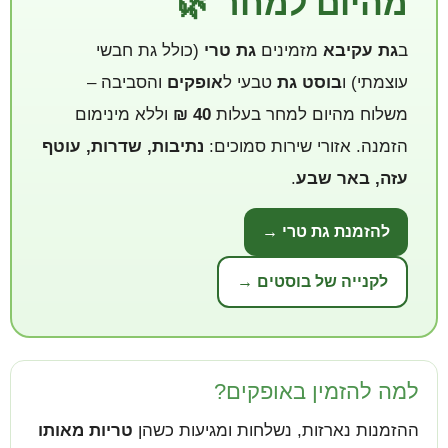
מהיום למחר 🌿
ב
גת עקיבא
מזמינים
גת טרי
(כולל גת חבשי
עוצמתי) ו
בוסט גת
טבעי ל
אופקים
והסביבה –
משלוח מהיום למחר בעלות
40 ₪
וללא מינימום
הזמנה. אזורי שירות סמוכים:
נתיבות, שדרות, עוטף
עזה, באר שבע
.
להזמנת גת טרי →
לקנייה של בוסטים →
למה להזמין באופקים?
ההזמנות נארזות, נשלחות ומגיעות כשהן
טריות מאותו