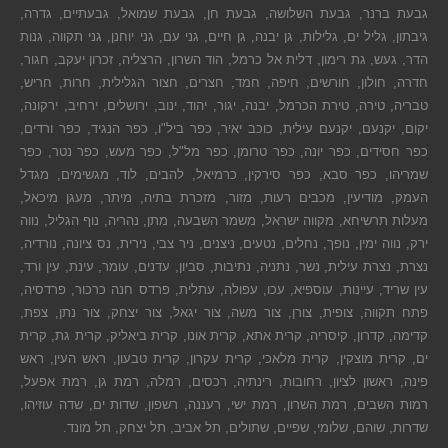
גבעת ברנר, גבעת השלושה, גבעת חן, גבעת שמואל, גבעתיים, גדרה,
גיבתון, גליל ים, גלילות, גן יבנה, גן חיים, גני עם, גני יוחנן, גני תקווה, גנות
הדר, געש, גת רימון, דלית אל כרמל, הוד השרון, הרצליה, זכרון יעקב, חגור,
חדרה, חולון, חורשים, חיפה, חמד, חצרים, חצור הגלילית, חרות, חריש,
טבריה, טירה, טירת הכרמל, יבנה, יגור, יהוד, ינוב, ירושלים, ירחיב, ירקונה,
יקום, יקנעם, יקנעם עילית, כוכב יאיר, כפר ביל"ו, כפר הנגיד, כפר ורדים,
כפר חסידים, כפר יונה, כפר טרומן, כפר מל"ל, כפר מעש, כפר נטר, כפר
שמריהו, כפר סבא, כפר סירקין, כרמיאל, להבים, לוד, מגשימים, מגדל
העמק, מודיעין, מכבים רעות, מזור, מזכרת בתיה, מיתר, מעגן מיכאל,
מעלות תרשיחא, מקווה ישראל, משמר השבעה, מתן, נהריה, נוף הגליל, נווה
ירק, נווה ימין, נופך, נחלים, נטעים, ניצנים, ניר צבי, נירית, נס ציונה, נורדיה,
נצרת, נצרת עילית, נשר, נתניה, נתיבות, סביון, עדנים, עומר, עינת, עין ורד,
עין שריד, עיינות, עוספיא, עכו, עפולה, עתלית, פרדס חנה כרכור, פרדסיה,
פתח תקווה, צופית, צורן, צור משה, צור יגאל, צור יצחק, צור נתן, צפת,
קדימה, קדרון, קיסריה, קרית אתא, קרית אונו, קרית ביאליק, קרית גת, קרית
ים, קרית מוצקין, קרית מלאכי, קרית עקרון, קרית טבעון, ראש העין, ראש
פינה, ראשון לציון, רחובות, רינתיה, רכסים, רמלה, רמת גן, רמת אפעל,
רמות השבים, רמת השרון, רמת ישי, רעננה, רשפון, שדות ים, שדה עוזיהו,
שדרות, שוהם, שלומי, שפיים, שתולים, תל אביב, תל יצחק, תל מונד.