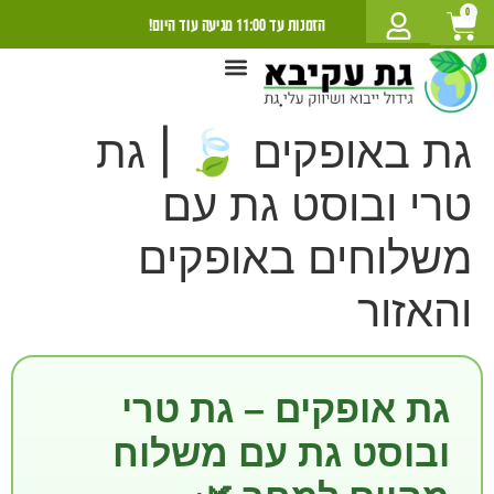
לתוכן
0
הזמנות עד 11:00 מגיעה עוד היום!
מתכוני גת
גתומט קרוב אלי
חנות הגת
יצירת קשר
שמירת גת מראש
אודות גת עקיבא
מכירת גת לעסקים
ערים למשלוח
גת באופקים 🍃 | גת
טרי ובוסט גת עם
משלוחים באופקים
והאזור
גת אופקים – גת טרי
ובוסט גת עם משלוח