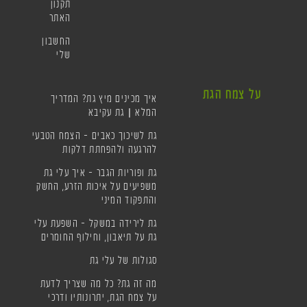
תקנון
האתר
החשבון
שלי
על צמח הגת
איך מכינים מיץ גת? המדריך
המלא | גת עקיבא
גת לשיכוך כאבים – הצמח הטבעי
להרגעה ולהפחתת דלקות
גת ופוריות הגבר – איך עלי גת
משפיעים על איכות הזרע, החשק
והתפקוד המיני
גת לירידה במשקל – השפעת עלי
גת על תיאבון, וחילוף החומרים
סגולות של עלי גת
מה זה גת? כל מה שצריך לדעת
על צמח הגת, יתרונותיו ודרכי