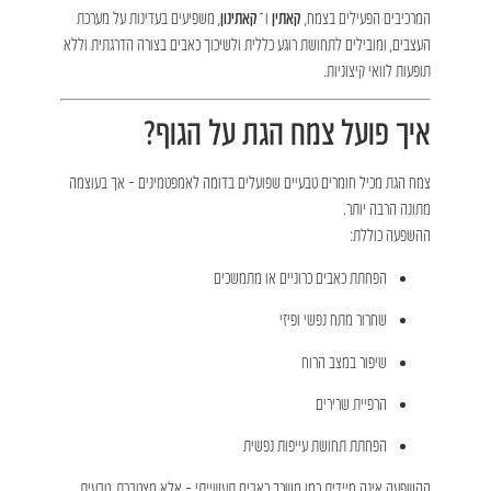
המרכיבים הפעילים בצמח,
קאתין
ו־
קאתינון
, משפיעים בעדינות על מערכת
העצבים, ומובילים לתחושת רוגע כללית ולשיכוך כאבים בצורה הדרגתית וללא
תופעות לוואי קיצוניות.
איך פועל צמח הגת על הגוף?
צמח הגת מכיל חומרים טבעיים שפועלים בדומה לאמפטמינים – אך בעוצמה
מתונה הרבה יותר.
ההשפעה כוללת:
הפחתת כאבים כרוניים או מתמשכים
שחרור מתח נפשי ופיזי
שיפור במצב הרוח
הרפיית שרירים
הפחתת תחושת עייפות נפשית
ההשפעה אינה מיידית כמו משכך כאבים תעשייתי – אלא מצטברת, טבעית