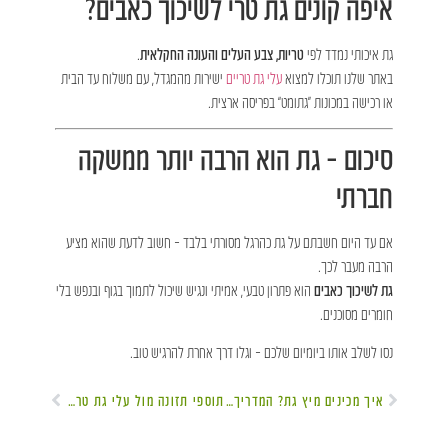
איפה קונים גת טרי לשיכוך כאבים?
גת איכותי נמדד לפי
טריות, צבע העלים והעונה החקלאית
.
באתר שלנו תוכלו למצוא
עלי גת טריים
ישירות מהמגדל, עם משלוח עד הבית
או רכישה במכונות “גתומט” בפריסה ארצית.
סיכום – גת הוא הרבה יותר ממשקה
חברתי
אם עד היום חשבתם על גת כהרגל מסורתי בלבד – חשוב לדעת שהוא מציע
הרבה מעבר לכך.
גת לשיכוך כאבים
הוא פתרון טבעי, אמיתי ונגיש שיכול לתמוך בגוף ובנפש בלי
חומרים מסוכנים.
נסו לשלב אותו ביומיום שלכם – וגלו דרך אחרת להרגיש טוב.
איך מכינים מיץ גת? המדריך המלא | גת עקיבא
תוספי תזונה מול עלי גת טריים – הבחירה הבריאה באמת