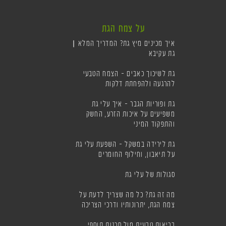
על צמח הגת
איך מכינים מיץ גת? המדריך המלא |
גת עקיבא
גת לשיכוך כאבים – הצמח הטבעי
להרגעה ולהפחתת דלקות
גת ופוריות הגבר – איך עלי גת
משפיעים על איכות הזרע, החשק
והתפקוד המיני
גת לירידה במשקל – השפעת עלי גת
על תיאבון, וחילוף החומרים
סגולות של עלי גת
מה זה גת? כל מה שצריך לדעת על
צמח הגת, יתרונותיו ודרכי הצריכה
בריאות טבעית מול סכנות תוספי