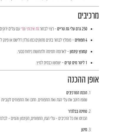
מרכיבים
250 גרם עלי גת טריים
– רצוי לבחור
גת איכותי וטרי
עם עלים ירוקים 
4 תפוחים
– מומלץ לבחור בזנים מתוקים כמו גולדן דלישס או פינק לי
קמצוץ קינמון
– לארומה חמימה ולתחושת ניחוח טבעי.
1 ליטר מים קרים
– ישמשו כבסיס למיץ.
אופן ההכנה
הכנת המרכיבים
שטפו היטב את עלי הגת ואת התפוחים. חתכו את התפוחים לקוביות –
טחינה בבלנדר
הכניסו את כל הרכיבים – עלי הגת, התפוחים, הקינמון והמים – לבלנ
סינון