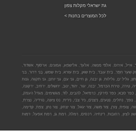
גת ישראלי מקלות צפון
לכל המוצרים בחנות >
ך, אייל, אירוס, אלפי מנשה, אלעד, אלישמע, אמונים, ארסוף, אשדוד,
ק שער חפר, בית עובד, בית שאן, בית עזרא, בית שמש, בני דרור, בני
ל ים, גלילות, גן יבנה, גן חיים, גני עם, גני יוחנן, גני תקווה, גנות
טירה, טירת הכרמל, יבנה, יגור, יהוד, ינוב, ירושלים, ירחיב, ירקונה,
ו, כפר סבא, כפר סירקין, כרמיאל, להבים, לוד, מגשימים, מגדל העמק,
ך, נחלים, נטעים, ניצנים, ניר צבי, נירית, נס ציונה, נורדיה, נצרת,
ה, צופית, צורן, צור משה, צור יגאל, צור יצחק, צור נתן, צפת, קדימה,
שון לציון, רחובות, רינתיה, רכסים, רמלה, רמת גן, רמת אפעל, רמות