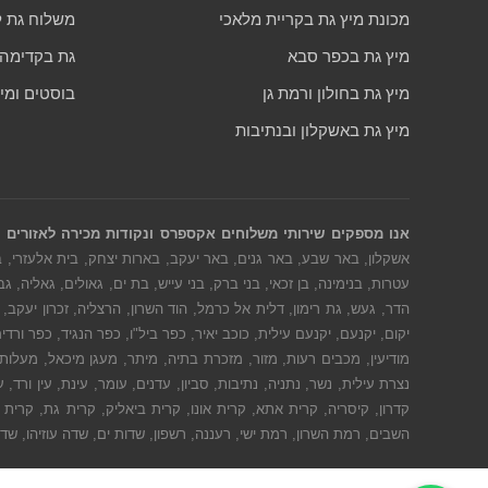
מכונת מיץ גת בקריית מלאכי
משלוח גת ל
מיץ גת בכפר סבא
גת בקדימה צ
מיץ גת בחולון ורמת גן
בוסטים ומי
מיץ גת באשקלון ובנתיבות
אנו מספקים שירותי משלוחים אקספרס ונקודות מכירה לאזורים 
אשקלון, באר שבע, באר גנים, באר יעקב, בארות יצחק, בית אלעזרי, בי
עטרות, בנימינה, בן זכאי, בני ברק, בני עייש, בת ים, גאולים, גאליה, ג
הדר, געש, גת רימון, דלית אל כרמל, הוד השרון, הרצליה, זכרון יעקב, ח
יקום, יקנעם, יקנעם עילית, כוכב יאיר, כפר ביל"ו, כפר הנגיד, כפר ו
מודיעין, מכבים רעות, מזור, מזכרת בתיה, מיתר, מעגן מיכאל, מעלות תר
נצרת עילית, נשר, נתניה, נתיבות, סביון, עדנים, עומר, עינת, עין ורד,
קדרון, קיסריה, קרית אתא, קרית אונו, קרית ביאליק, קרית גת, קרית 
השבים, רמת השרון, רמת ישי, רעננה, רשפון, שדות ים, שדה עוזיהו, שד