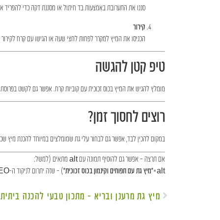
סננו את התערובת באמצעות בד חיתול או מסננת דקה כדי להפריד את 
קירור
הכניסו את המיץ למקרר לפחות לחצי שעה או הגישו עם קרח לקירור מ
טיפ קטן להגשה
מומלץ להגיש את המיץ בכוס זכוכית עם קוביות קרח. אפשר גם לקשט בפרוסת 
רוצים לחסוך זמן?
במקום להכין לבד, אפשר גם לבחור
עלי גת שמומלצים במיוחד להכנת מיץ
שכבר
אם תרצה – אפשר גם להוסיף תמונה עם alt מתאים (למשל:
alt="מיץ גת עם תפוחים וקינמון בכוס זכוכית"
) – שזה יתרום לניקוד ה-SEO.
מיץ גת מרענן ובריא – מתכון טבעי להכנה ביתית