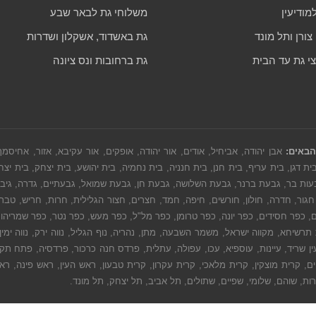
מודיעין
משלוחי גת לבאר שבע
ורן ותל מונד
גת באשדוד, אשקלון ושדרות
צי גת עד הבית
גת ברחובות ונס ציונה
הבאים:
אבן יהודה, אביחיל, אודים, אור יהודה, אופקים, אור עקיבא, אזור, אחיסמ
ת דגן, בית עריף, בית חנן, בית חנניה, בית נחמיה, בית יהושע, בית יצחק, בית יצח
בעות בר, גבעת ברנר, גבעת השלושה, גבעת חן, גבעת שמואל, גבעתיים, גדרה, גיבתון, גלי
גור, חדרה, חולון, חורשים, חיפה, חמד, חצרים, חצור הגלילית, חרות, חריש, טבריה, 
רדים, כפר חסידים, כפר יונה, כפר טרומן, כפר מל"ל, כפר מעש, כפר נטר, כפר שמריה
שיחא, מקווה ישראל, משמר השבעה, מתן, נהריה, נוף הגליל, נווה ירק, נווה ימין, נופ
 עין שריד, עיינות, עוספיא, עכו, עפולה, עתלית, פרדס חנה כרכור, פרדסיה, פתח תקוו
ים, קרית מוצקין, קרית מלאכי, קרית עקרון, קרית טבעון, ראש העין, ראש פינה, רא
רות, שוהם, שלומי, שפיים, שתולים, תל אביב, תל יצחק, תל מונד.