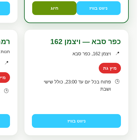
ניווט בוויז
חיוג
כפר סבא — ויצמן 162
רמת
חנות ה
📍
ויצמן 162, כפר סבא
📍
נ
מיץ גת
מיץ
🕒
פתוח בכל יום עד 23:00, כולל שישי
ושבת
🕒
א
ה
ו
ניווט בוויז