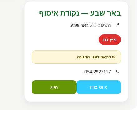
באר שבע — נקודת איסוף
📍
השלום 41, באר שבע
מיץ גת
יש לתאם לפני ההגעה.
📞
054-2927117
ניווט בוויז
חיוג