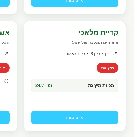
ניווט בוויז
קריית מלאכי
אשק
פיצוחים המלכה של יואל
אצל ר
📍
📍
בן גוריון 6, קריית מלאכי
ג
מיץ גת
מיץ
🕒
א
מכונת מיץ גת
זמין 24/7
ו
מ
ניווט בוויז