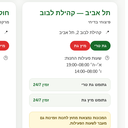
תל אביב — קהילת לבוב
חולו
פיצוחי בדיחי
מרקט
📍
📍
קהילת לבוב 2, תל אביב
ה
גת טרי
מיץ גת
מיץ
🕒
🕒
שעות פעילות החנות:
א
א׳–ה׳ 08:00–19:00
ו
ו׳ 08:00–14:00
מ
גתומט גת טרי
זמין 24/7
גתומט מיץ גת
זמין 24/7
המכונות נמצאות מחוץ לחנות וזמינות גם
מעבר לשעות הפעילות.