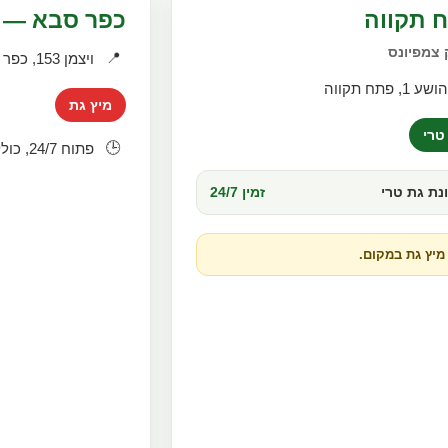
 תקווה
כפר סבא — ויצ
 צמפיונס
📍
ויצמן 153, כפר סבא
ושע 1, פתח תקווה
מיץ גת
טרי
🕒
פתוח 24/7, כולל שישי ושבת
נת גת טרי
זמין 24/7
 מיץ גת במקום.