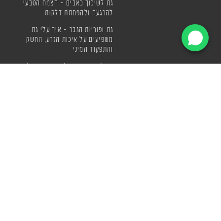
גת לשיכוך כאבים – הצמח הטבעי
להרגעה ולהפחתת דלקות
גת ופוריות הגבר – איך עלי גת
משפיעים על איכות הזרע, החשק
והתפקוד המיני
גת לירידה במשקל – השפעת עלי
גת על תיאבון, וחילוף החומרים
סגולות של עלי גת
מה זה גת? כל מה שצריך לדעת
על צמח הגת, יתרונותיו ודרכי
הצריכה
בריאות טבעית מול סכנות תוספי
המזון
איפה קונים גת? המדריך השלם
לחובבי גת בישראל
מיץ גת טבעי – השילוב המושלם
של רעננות, ערנות ובריאות