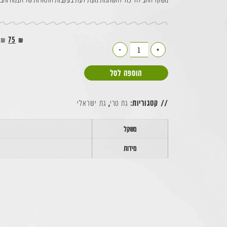
₪
75
₪
-
+
הוספה לסל
// קטגוריות:
גת טרי
,
גת ישראלי
משקל
מידות