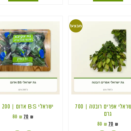
מבצע!
גת ישראלי אפרים רובטה | 700
ישראלי BS אדום | 200 גרם
גרם
80
₪
70
₪
80
₪
70
₪