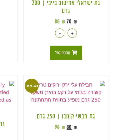
גת ישראלי אחיטוב בייבי | 200
גרם
80
₪
70
₪
-
+
הוספה לסל
מבצע!
גת חבשי קימבו | 250 גרם
גת 
90
₪
80
₪