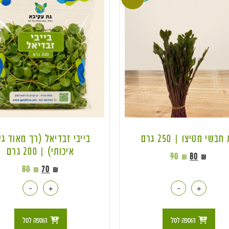
חבשי מטיצו | 250 גרם
בייבי זבדיאל (רך מאוד גי
איכותי) | 200 גרם
90
₪
80
₪
80
₪
70
₪
-
+
-
+
הוספה לסל
הוספה לסל