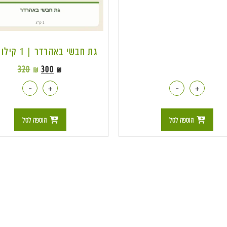
גת חבשי באהרדר | 1 קילו BD
320
₪
300
₪
-
+
-
+
הוספה לסל
הוספה לסל