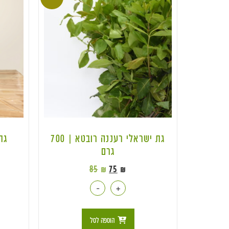
גת ישראלי רעננה רובטא | 700
גת 
גרם
85
₪
75
₪
-
+
הוספה לסל