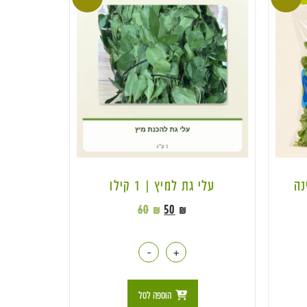
נה
עלי גת למיץ | 1 קילו
60
₪
50
₪
-
+
הוספה לסל