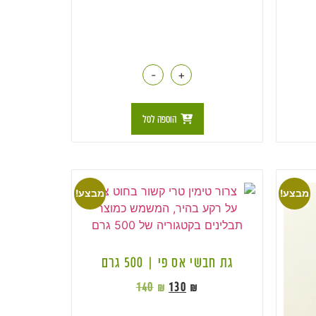
-
+
הוספה לסל
מבצע!
מבצע!
גת חבשי אס פי | 500 גרם
140
₪
130
₪