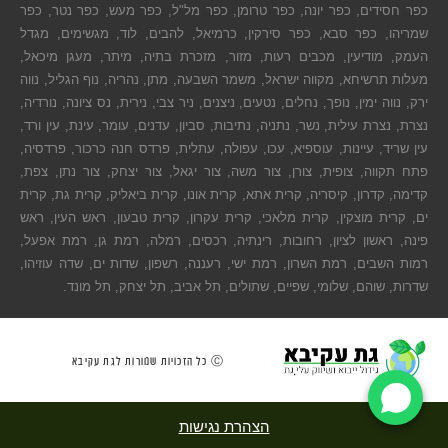
כפר חסידים, כפר יונה, כפר טרומן, כפר מל"ל, כפר מעש, כפר נטר, כפר
שמריהו, כפר סבא, כפר סירקין, כרמיאל, להבים, לוד, מגשימים, מגדל
העמק, מודיעין, מכבים רעות, מזור, מזכרת בתיה, מיתר, מעגן מיכאל,
מעלות תרשיחא, מקווה ישראל, משמר השבעה, מתן, נהריה, נוף הגליל, נווה
ירק, נווה ימין, נופך, נחלים, נטעים, ניצנים, ניר צבי, נירית, נס ציונה, נורדיה,
נצרת, נצרת עילית, נשר, נתניה, נתיבות, סביון, עדנים, עומר, עינת, עין ורד,
עין שריד, עיינות, עוספיא, עכו, עפולה, עתלית, פרדס חנה כרכור, פרדסיה,
פתח תקווה, צופית, צורן, צור משה, צור יגאל, צור יצחק, צור נתן, צפת,
קדימה, קדרון, קיסריה, קרית אתא, קרית אונו, קרית ביאליק, קרית גת, קרית
ים, קרית מוצקין, קרית מלאכי, קרית עקרון, קרית טבעון, ראש העין, ראש
פינה, ראשון לציון, רחובות, רינתיה, רכסים, רמלה, רמת גן, רמת אפעל,
רמות השבים, רמת השרון, רמת ישי, רעננה, רשפון, שדות ים, שדה עוזיהו,
שדרות, שוהם, שלומי, שפיים, שתולים, תל אביב, תל יצחק, תל מונד.
Ⓒ כל הזכויות שמורות לגת עקיבא
הצהרת נגישות