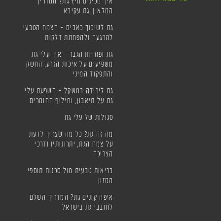
איך מכינים מיץ גת? המדריך
המלא | גת עקיבא
גת לשיכוך כאבים – הצמח הטבעי
להרגעה ולהפחתת דלקות
גת ופוריות הגבר – איך עלי גת
משפיעים על איכות הזרע, החשק
והתפקוד המיני
גת לירידה במשקל – השפעת עלי
גת על תיאבון, וחילוף החומרים
סגולות של עלי גת
מה זה גת? כל מה שצריך לדעת
על צמח הגת, יתרונותיו ודרכי
הצריכה
בריאות טבעית מול סכנות תוספי
המזון
איפה קונים גת? המדריך השלם
לחובבי גת בישראל