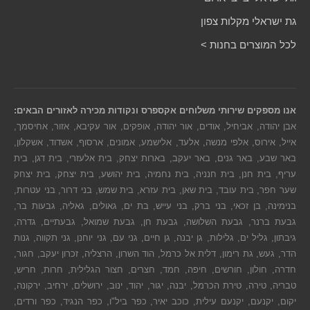
גת ישראלי מקלות צפון
לכל המוצרים בחנות >
אנו מספקים שירותי משלוחים אקספרס ונקודות מכירה לאזורים הבאים:
אבן יהודה, אביחיל, אודים, אור יהודה, אופקים, אור עקיבא, אזור, אחיסמך,
אייל, אירוס, אלפי מנשה, אלעד, אלישמע, אמונים, ארסוף, אשדוד, אשקלון,
באר שבע, באר גנים, באר יעקב, בארות יצחק, בית אלעזרי, בית דגן, בית
עריף, בית חנן, בית חנניה, בית נחמיה, בית יהושע, בית יצחק, בית יצחק
שער חפר, בית עובד, בית שאן, בית עזרא, בית שמש, בני דרור, בני עטרות,
בנימינה, בן זכאי, בני ברק, בני עייש, בת ים, גאולים, גאליה, גבעות בר,
גבעת ברנר, גבעת השלושה, גבעת חן, גבעת שמואל, גבעתיים, גדרה,
גיבתון, גליל ים, גלילות, גן יבנה, גן חיים, גני עם, גני יוחנן, גני תקווה, גנות
הדר, געש, גת רימון, דלית אל כרמל, הוד השרון, הרצליה, זכרון יעקב, חגור,
חדרה, חולון, חורשים, חיפה, חמד, חצרים, חצור הגלילית, חרות, חריש,
טבריה, טירה, טירת הכרמל, יבנה, יגור, יהוד, ינוב, ירושלים, ירחיב, ירקונה,
יקום, יקנעם, יקנעם עילית, כוכב יאיר, כפר ביל"ו, כפר הנגיד, כפר ורדים,