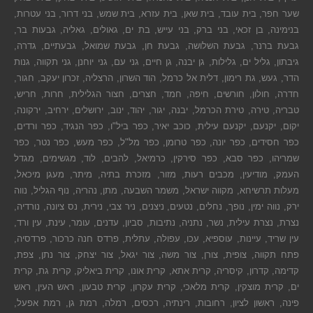
שער חפר, בית עובד, בית שאן, בית עזרא, בית שמש, בני דרור, בני עטרות,
בנימינה, בן זכאי, בני ברק, בני עייש, בת ים, גאולים, גאליה, גבעות בר,
גבעת ברנר, גבעת השלושה, גבעת חן, גבעת שמואל, גבעתיים, גדרה,
גיבתון, גליל ים, גלילות, גן יבנה, גן חיים, גני עם, גני יוחנן, גני תקווה, גנות
הדר, געש, גת רימון, דלית אל כרמל, הוד השרון, הרצליה, זכרון יעקב, חגור,
חדרה, חולון, חורשים, חיפה, חמד, חצרים, חצור הגלילית, חרות, חריש,
טבריה, טירה, טירת הכרמל, יבנה, יגור, יהוד, ינוב, ירושלים, ירחיב, ירקונה,
יקום, יקנעם, יקנעם עילית, כוכב יאיר, כפר ביל"ו, כפר הנגיד, כפר ורדים,
כפר חסידים, כפר יונה, כפר טרומן, כפר מל"ל, כפר מעש, כפר נטר, כפר
שמריהו, כפר סבא, כפר סירקין, כרמיאל, להבים, לוד, מגשימים, מגדל
העמק, מודיעין, מכבים רעות, מזור, מזכרת בתיה, מיתר, מעגן מיכאל,
מעלות תרשיחא, מקווה ישראל, משמר השבעה, מתן, נהריה, נוף הגליל, נווה
ירק, נווה ימין, נופך, נחלים, נטעים, ניצנים, ניר צבי, נירית, נס ציונה, נורדיה,
נצרת, נצרת עילית, נשר, נתניה, נתיבות, סביון, עדנים, עומר, עינת, עין ורד,
עין שריד, עיינות, עוספיא, עכו, עפולה, עתלית, פרדס חנה כרכור, פרדסיה,
פתח תקווה, צופית, צורן, צור משה, צור יגאל, צור יצחק, צור נתן, צפת,
קדימה, קדרון, קיסריה, קרית אתא, קרית אונו, קרית ביאליק, קרית גת, קרית
ים, קרית מוצקין, קרית מלאכי, קרית עקרון, קרית טבעון, ראש העין, ראש
פינה, ראשון לציון, רחובות, רינתיה, רכסים, רמלה, רמת גן, רמת אפעל,