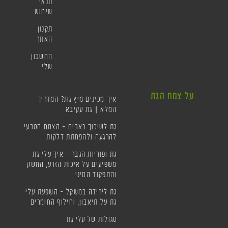
תנאי
שימוש
תקנון
האתר
החשבון
שלי
על צמח הגת
איך מכינים מיץ גת? המדריך
המלא | גת עקיבא
גת לשיכוך כאבים – הצמח הטבעי
להרגעה ולהפחתת דלקות
גת ופוריות הגבר – איך עלי גת
משפיעים על איכות הזרע, החשק
והתפקוד המיני
גת לירידה במשקל – השפעת עלי
גת על תיאבון, וחילוף החומרים
סגולות של עלי גת