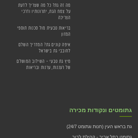
מה זה גת? כל מה שצריך לדעת
על צמח הגת, יתרונותיו ודרכי
הצריכה
בריאות טבעית מול סכנות תוספי
המזון
איפה קונים גת? המדריך השלם
לחובבי גת בישראל
מיץ גת טבעי – השילוב המושלם
של רעננות, ערנות ובריאות
גתומטים ונקודות מכירה
גת בראש העין (חנות וגתומט 24/7)
גתומט בתל אביב - קהילת לבוב