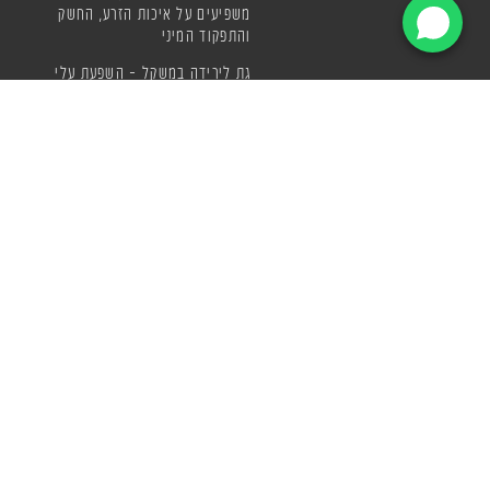
משפיעים על איכות הזרע, החשק
והתפקוד המיני
גת לירידה במשקל – השפעת עלי
גת על תיאבון, וחילוף החומרים
סגולות של עלי גת
מה זה גת? כל מה שצריך לדעת
על צמח הגת, יתרונותיו ודרכי
הצריכה
בריאות טבעית מול סכנות תוספי
המזון
איפה קונים גת? המדריך השלם
לחובבי גת בישראל
מיץ גת טבעי – השילוב המושלם
של רעננות, ערנות ובריאות