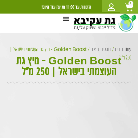
לתוכן
0
הזמנות עד 11:00 מגיעה עוד היום!
מתכוני גת
גתומט קרוב אלי
חנות הגת
יצירת קשר
שמירת גת מראש
אודות גת עקיבא
מכירת גת לעסקים
ערים למשלוח
עמוד הבית
/
בוסטים ומיצים
/ Golden Boost – מיץ גת העוצמתי בישראל |
Golden Boost – מיץ גת
250 מ״ל
העוצמתי בישראל | 250 מ״ל