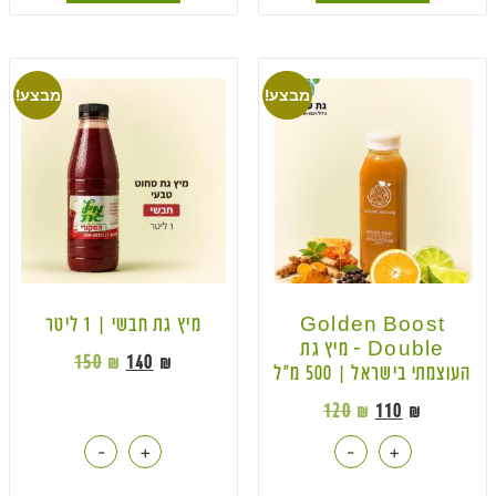
מבצע!
מבצע!
Golden Boost
מיץ גת חבשי | 1 ליטר
Double – מיץ גת
150
₪
140
₪
העוצמתי בישראל | 500 מ״ל
120
₪
110
₪
-
+
-
+