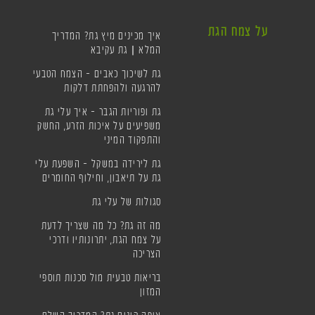
על צמח הגת
איך מכינים מיץ גת? המדריך
המלא | גת עקיבא
גת לשיכוך כאבים – הצמח הטבעי
להרגעה ולהפחתת דלקות
גת ופוריות הגבר – איך עלי גת
משפיעים על איכות הזרע, החשק
והתפקוד המיני
גת לירידה במשקל – השפעת עלי
גת על תיאבון, וחילוף החומרים
סגולות של עלי גת
מה זה גת? כל מה שצריך לדעת
על צמח הגת, יתרונותיו ודרכי
הצריכה
בריאות טבעית מול סכנות תוספי
המזון
איפה קונים גת? המדריך השלם