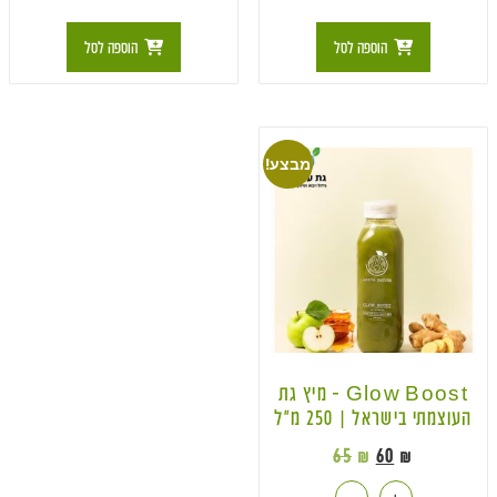
הוספה לסל
הוספה לסל
מבצע!
Glow Boost – מיץ גת
העוצמתי בישראל | 250 מ״ל
65
₪
60
₪
-
+