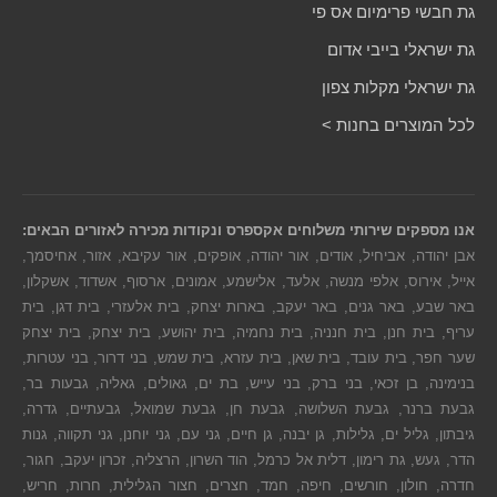
גת חבשי פרימיום אס פי
גת ישראלי בייבי אדום
גת ישראלי מקלות צפון
לכל המוצרים בחנות >
אנו מספקים שירותי משלוחים אקספרס ונקודות מכירה לאזורים הבאים:
אבן יהודה, אביחיל, אודים, אור יהודה, אופקים, אור עקיבא, אזור, אחיסמך,
אייל, אירוס, אלפי מנשה, אלעד, אלישמע, אמונים, ארסוף, אשדוד, אשקלון,
באר שבע, באר גנים, באר יעקב, בארות יצחק, בית אלעזרי, בית דגן, בית
עריף, בית חנן, בית חנניה, בית נחמיה, בית יהושע, בית יצחק, בית יצחק
שער חפר, בית עובד, בית שאן, בית עזרא, בית שמש, בני דרור, בני עטרות,
בנימינה, בן זכאי, בני ברק, בני עייש, בת ים, גאולים, גאליה, גבעות בר,
גבעת ברנר, גבעת השלושה, גבעת חן, גבעת שמואל, גבעתיים, גדרה,
גיבתון, גליל ים, גלילות, גן יבנה, גן חיים, גני עם, גני יוחנן, גני תקווה, גנות
הדר, געש, גת רימון, דלית אל כרמל, הוד השרון, הרצליה, זכרון יעקב, חגור,
חדרה, חולון, חורשים, חיפה, חמד, חצרים, חצור הגלילית, חרות, חריש,