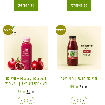
הוספה לסל
הוספה לסל
מבצע!
מבצע!
מיץ גת חבשי | חצי ליטר
Ruby Boost – מיץ גת
העוצמתי בישראל | 250 מ״ל
80
₪
75
₪
65
₪
60
₪
-
+
-
+