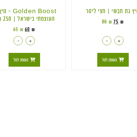
ץ גת חבשי | חצי ליטר
Golden Boost 
העוצמתי בישראל | 250 מ״ל
80
₪
75
₪
65
₪
60
₪
-
+
-
+
הוספה לסל
הוספה לסל