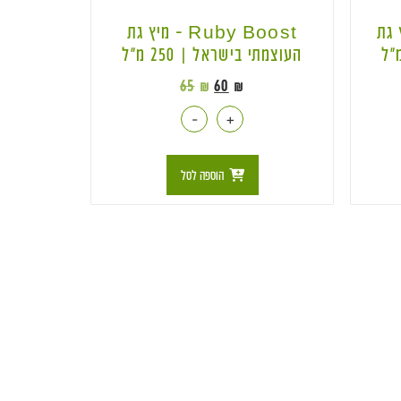
– מיץ גת
Ruby Boost – מיץ גת
העוצמתי בישראל | 250 מ״ל
65
₪
60
₪
-
+
הוספה לסל