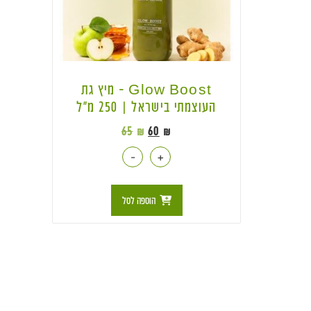
Glow Boost – מיץ גת
העוצמתי בישראל | 250 מ״ל
65
₪
60
₪
-
+
הוספה לסל