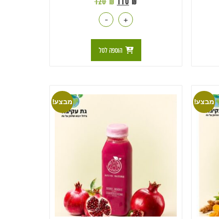
120
₪
110
₪
-
+
הוספה לסל
מבצע!
מבצע!