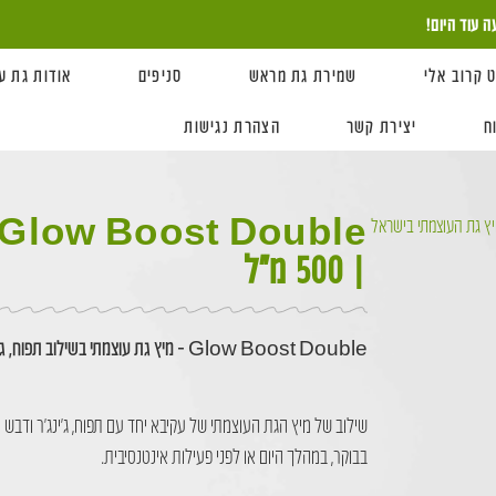
 קרוב אלי
שמירת גת מראש
סניפים
אודות גת ע
ח
יצירת קשר
הצהרת נגישות
Glow Boost D – מיץ גת העוצמתי בישראל
| 500 מ״ל
Glow Boost Double – מיץ גת עוצמתי בשילוב תפוח, ג׳ינג׳ר ודבש, בטעם טבעי, עשיר ומרענן.
שילוב של מיץ הגת העוצמתי של עקיבא יחד עם תפוח, ג׳ינג׳ר ודבש 
בבוקר, במהלך היום או לפני פעילות אינטנסיבית.