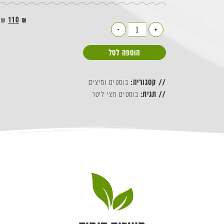
₪
110
₪
-
+
הוספה לסל
// קטגוריה:
בוסטים ומיצים
// תגית:
בוסטים חצי ליטר