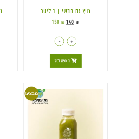
מיץ גת חבשי | 1 ליטר
מי
150
₪
140
₪
-
+
הוספה לסל
מבצע!