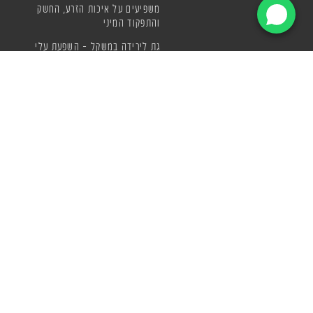
משפיעים על איכות הזרע, החשק
והתפקוד המיני
גת לירידה במשקל – השפעת עלי
גת על תיאבון, וחילוף החומרים
סגולות של עלי גת
מה זה גת? כל מה שצריך לדעת
על צמח הגת, יתרונותיו ודרכי
הצריכה
בריאות טבעית מול סכנות תוספי
המזון
איפה קונים גת? המדריך השלם
לחובבי גת בישראל
מיץ גת טבעי – השילוב המושלם
של רעננות, ערנות ובריאות