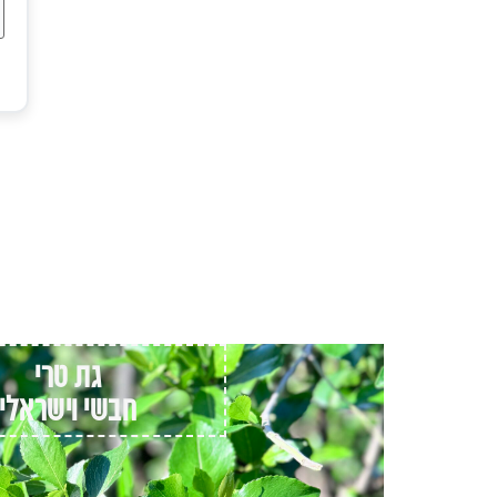
גת טרי
חבשי וישראלי