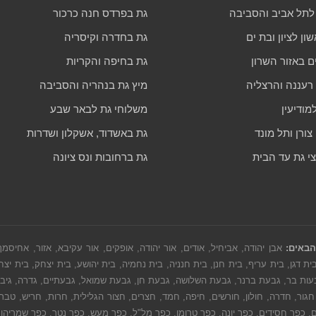
לתל אביב והסביבה
גת בפרדס חנה כרכור
ון לציון ובת ים
גת בחדרה וקיסריה
ם באזור השרון
גת בחיפה והקריות
 רעננה והרצליה
מיץ גת בנהריה והסביבה
מודיעין
משלוחי גת לבאר שבע
ורן ותל מונד
גת באשדוד, אשקלון ושדרות
צי גת עד הבית
גת ברחובות ונס ציונה
הבאים:
אבן יהודה, אביחיל, אודים, אור יהודה, אופקים, אור עקיבא, אזור, אחיסמ
ת דגן, בית עריף, בית חנן, בית חנניה, בית נחמיה, בית יהושע, בית יצחק, בית יצח
בעות בר, גבעת ברנר, גבעת השלושה, גבעת חן, גבעת שמואל, גבעתיים, גדרה, גיבתון, גלי
גור, חדרה, חולון, חורשים, חיפה, חמד, חצרים, חצור הגלילית, חרות, חריש, טבריה, 
רדים, כפר חסידים, כפר יונה, כפר טרומן, כפר מל"ל, כפר מעש, כפר נטר, כפר שמריה