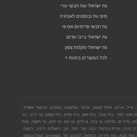
גת ישראלי וגת חבשי טרי
מיצי גת ובוסטים לאנרגיה
גת חבשי פרימיום אס פי
גת ישראלי בייבי אדום
גת ישראלי מקלות צפון
לכל המוצרים בחנות >
ך, אייל, אירוס, אלפי מנשה, אלעד, אלישמע, אמונים, ארסוף, אשדוד,
ק שער חפר, בית עובד, בית שאן, בית עזרא, בית שמש, בני דרור, בני
ל ים, גלילות, גן יבנה, גן חיים, גני עם, גני יוחנן, גני תקווה, גנות
טירה, טירת הכרמל, יבנה, יגור, יהוד, ינוב, ירושלים, ירחיב, ירקונה,
ו, כפר סבא, כפר סירקין, כרמיאל, להבים, לוד, מגשימים, מגדל העמק,