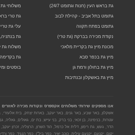
גת בראש העין (חנות וגתומט 24/7)
משלוחי גת 
גתומט בתל אביב - קהילת לבוב
גת טרי בראש
גתומט בפתח תקווה
עלי גת טריי
נקודת מכירה בברקת (גת טרי)
גת בנתניה,
מכונת מיץ גת בקריית מלאכי
משלוח גת ל
מיץ גת בכפר סבא
גת בקדימה צ
מיץ גת בחולון ורמת גן
בוסטים ומי
מיץ גת באשקלון ובנתיבות
אנו מספקים שירותי משלוחים אקספרס ונקודות מכירה לאזורים 
אשקלון, באר שבע, באר גנים, באר יעקב, בארות יצחק, בית אלעזרי, בי
עטרות, בנימינה, בן זכאי, בני ברק, בני עייש, בת ים, גאולים, גאליה, ג
הדר, געש, גת רימון, דלית אל כרמל, הוד השרון, הרצליה, זכרון יעקב, ח
יקום, יקנעם, יקנעם עילית, כוכב יאיר, כפר ביל"ו, כפר הנגיד, כפר ו